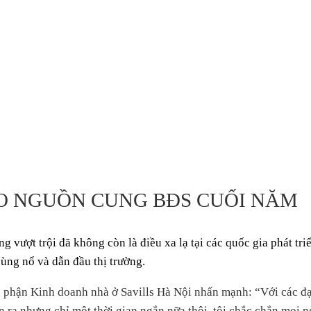
ẢO NGUỒN CUNG BĐS CUỐI NĂM
ng vượt trội đã không còn là điều xa lạ tại các quốc gia phát tr
bùng nổ và dẫn đầu thị trường.
n Kinh doanh nhà ở Savills Hà Nội nhấn mạnh: “Với các đại đô
 ra nhưng chỉ một thời gian ngắn nữa thôi, tôi chắc chắn mọi n