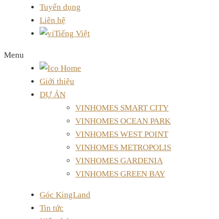
Tuyển dụng
Liên hệ
Tiếng Việt
Menu
Giới thiệu
DỰ ÁN
VINHOMES SMART CITY
VINHOMES OCEAN PARK
VINHOMES WEST POINT
VINHOMES METROPOLIS
VINHOMES GARDENIA
VINHOMES GREEN BAY
Góc KingLand
Tin tức