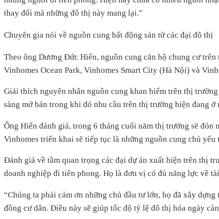
thay đổi mà những đô thị này mang lại.”
Chuyên gia nói về nguồn cung bất động sản từ các đại đô thị
Theo ông Dương Đức Hiển, nguồn cung căn hộ chung cư trên t
Vinhomes Ocean Park, Vinhomes Smart City (Hà Nội) và V
Giải thích nguyên nhân nguồn cung khan hiếm trên thị trường 
sàng mở bán trong khi đó nhu cầu trên thị trường hiện đang ở 
Ông Hiển đánh giá, trong 6 tháng cuối năm thị trường sẽ đón 
Vinhomes triển khai sẽ tiếp tục là những nguồn cung chủ yếu t
Đánh giá về tầm quan trọng các đại dự án xuất hiện trên thị t
doanh nghiệp đi tiên phong. Họ là đơn vị có đủ năng lực về tài
“Chúng ta phải cảm ơn những chủ đầu tư lớn, họ đã xây dựng t
đồng cư dân. Điều này sẽ giúp tốc độ tỷ lệ đô thị hóa ngày cà