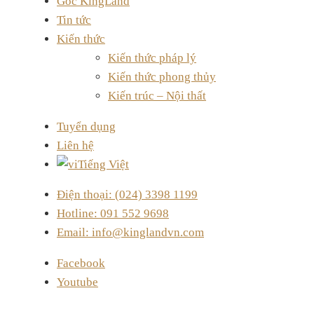
Góc KingLand
Tin tức
Kiến thức
Kiến thức pháp lý
Kiến thức phong thủy
Kiến trúc – Nội thất
Tuyển dụng
Liên hệ
Tiếng Việt
Điện thoại: (024) 3398 1199
Hotline: 091 552 9698
Email: info@kinglandvn.com
Facebook
Youtube