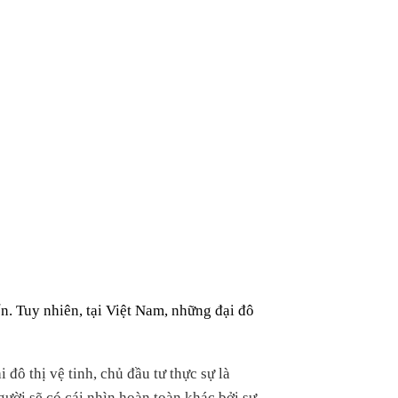
iển. Tuy nhiên, tại Việt Nam, những đại đô
 thị vệ tinh, chủ đầu tư thực sự là
gười sẽ có cái nhìn hoàn toàn khác bởi sự