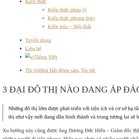
Kiến thức
Kiến thức pháp lý
Kiến thức phong thủy
Kiến trúc – Nội thất
Tuyển dụng
Liên hệ
Tiếng Việt
Thị trường Bất động sản
,
Tin tức
3 ĐẠI ĐÔ THỊ NÀO ĐANG ÁP Đ
Những đô thị lớm được phát triển với tiện ích và cơ sở hạ tầ
thị như vậy mới đang dần hình thành và trong tương lai sẽ 
Xu hướng này cũng được ông Dương Đức Hiển – Giám đốc Bộ phậ
những người đi tiên phong. Hiện nay chưa có nhiều người nhận